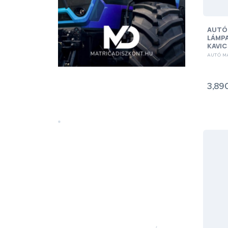
AUTÓ
LÁMP
KAVI
AUTÓ M
3,890