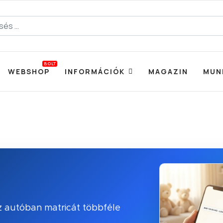
BOLT
WEBSHOP
INFORMÁCIÓK
MAGAZIN
MUN
az autóban matricát többféle