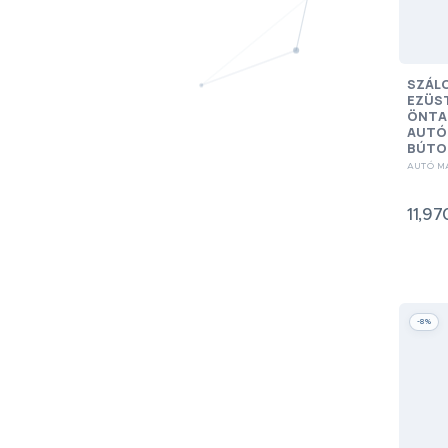
SZÁLC
EZÜS
ÖNTA
AUTÓ
BÚTO
AUTÓ M
11,97
-8%