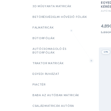
EGYE
KÉRÉ
3D MŰGYANTA MATRICÁK
AUTÓ M
BETÖRÉSVÉDELMI HŐVÉDŐ FÓLIÁK
4,89
FALMATRICÁK
5,890F
BÚTORFÓLIÁK
AUTÓCSOMAGOLÓ ÉS
-25%
BÚTORFÓLIÁK
TRAKTOR MATRICÁK
EGYEDI RUHÁZAT
PIACTÉR
BABA AZ AUTÓBAN MATRICÁK
CSALÁDMATRICÁK AUTÓRA