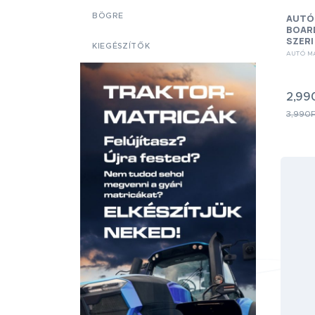
BÖGRE
AUTÓ
BOARD
SZER
KIEGÉSZÍTŐK
AUTÓ M
2,99
3,990F