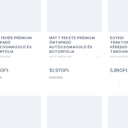
 FEHÉR PRÉMIUM
MATT FEKETE PRÉMIUM
EGYEDI
PADÓ
ÖNTAPADÓ
TRAKTO
CSOMAGOLÓ ÉS
AUTÓCSOMAGOLÓ ÉS
KÉRÉSED 
RFÓLIA
BÚTORFÓLIA
TARGONC
ATRICÁK
AUTÓ MATRICÁK
AUTÓ MATRI
0Ft.
10,970Ft.
5,890Ft
t.
11,970Ft.