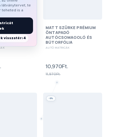
 az online
a látványtervet, te
 teheted is a
tricát
 ZÖLD PRÉMIUM
MATT SZÜRKE PRÉMIUM
ek
DÓ
ÖNTAPADÓ
OMAGOLÓ ÉS
AUTÓCSOMAGOLÓ ÉS
k visszatér: 3
LIA
BÚTORFÓLIA
CÁK
AUTÓ MATRICÁK
.
10,970Ft.
11,970Ft.
-8%