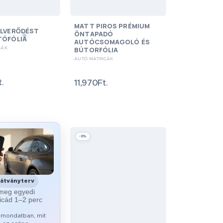
MATT PIROS PRÉMIUM
ELVERŐDÉST
ÖNTAPADÓ
TÓFÓLIA
AUTÓCSOMAGOLÓ ÉS
BÚTORFÓLIA
CÁK
AUTÓ MATRICÁK
.
11,970Ft.
-8%
látványterv
meg egyedi
icád 1–2 perc
y mondatban, mit