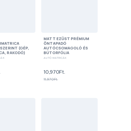
MATT EZÜST PRÉMIUM
RMATRICA
ÖNTAPADÓ
SZERINT (GÉP,
AUTÓCSOMAGOLÓ ÉS
A, RAKODÓ)
BÚTORFÓLIA
CÁK
AUTÓ MATRICÁK
.
10,970Ft.
11,970Ft.