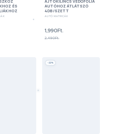
ESZKÖZ
AJTÓKILINCS VÉDŐFÓLIA
KHOZ ÉS
AUTÓHOZ ÁTLÁTSZÓ
LIÁKHOZ
4DB/SZETT
CÁK
AUTÓ MATRICÁK
1,990Ft.
2,490Ft.
-22%