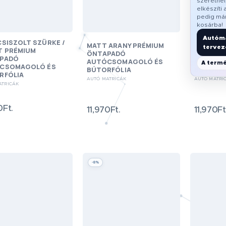
szeretnél,
elkészíti 
pedig már
kosárba!
Autóma
SISZOLT SZÜRKE /
MATT ARANY PRÉMIUM
KATONAI
tervez
T PRÉMIUM
ÖNTAPADÓ
ÖNTAPA
PADÓ
AUTÓCSOMAGOLÓ ÉS
AUTÓCS
A termé
CSOMAGOLÓ ÉS
BÚTORFÓLIA
BÚTORFÓ
RFÓLIA
AUTÓ MATRICÁK
AUTÓ MATRI
ATRICÁK
0Ft.
11,970Ft.
11,970Ft
-8%