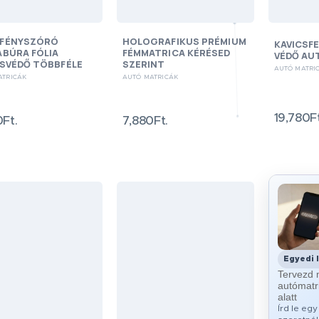
FÉNYSZÓRÓ
HOLOGRAFIKUS PRÉMIUM
KAVICSF
ABÚRA FÓLIA
FÉMMATRICA KÉRÉSED
VÉDŐ AU
CSVÉDŐ TÖBBFÉLE
SZERINT
AUTÓ MATRI
ATRICÁK
AUTÓ MATRICÁK
19,780Ft
Ft.
7,880Ft.
Egyedi 
Tervezd 
autómatr
alatt
Írd le eg