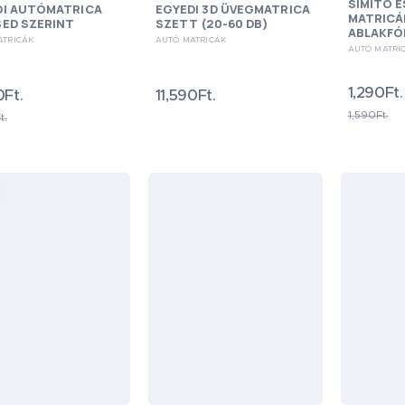
SIMÍTÓ 
DI AUTÓMATRICA
EGYEDI 3D ÜVEGMATRICA
MATRICÁ
SED SZERINT
SZETT (20-60 DB)
ABLAKFÓ
ATRICÁK
AUTÓ MATRICÁK
AUTÓ MATRI
1,290Ft.
0Ft.
11,590Ft.
1,590Ft.
t.