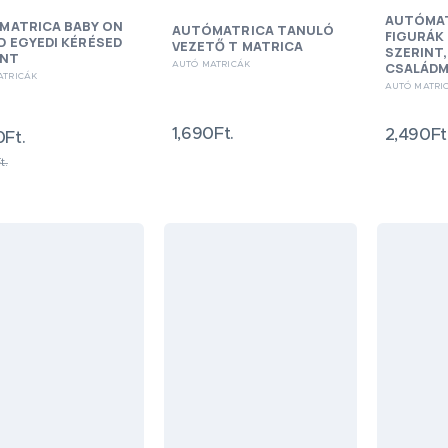
AUTÓMAT
MATRICA BABY ON
AUTÓMATRICA TANULÓ
FIGURÁK
 EGYEDI KÉRÉSED
VEZETŐ T MATRICA
SZERINT,
INT
CSALÁDM
AUTÓ MATRICÁK
ATRICÁK
AUTÓ MATRI
1,690Ft.
2,490Ft
0Ft.
t.